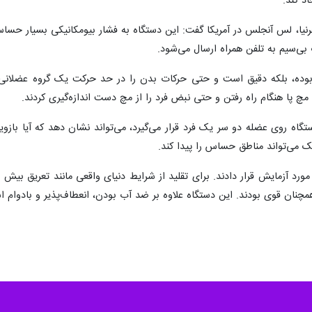
 از کامپوزیت‌های نانومغناطیسی و نخ رسانا، دستگاه هوشمندی تولید کردند که م