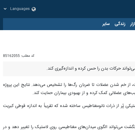
زار
زندگی
سایر
کد مطلب:
85162055