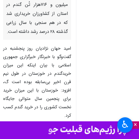
اهواز - ایرنا - مدیرکل غله و
خدمات بازرگانی خوزستان با اعلام
پایان خرید گندم به نرخ تضمینی
در خوزستان گفت: امسال یک
میلیون و ۷۱۶هزار تُن گندم در
استان از کشاورزان خریداری شد
که در هم سنجی با سال زراعی
گذشته ۲۸ درصد رشد داشته است.
امید حهان نژادیان روز پنجشنبه در
گفت‌وگو با خبرنگار خبرگزاری جمهوری
اسلامی با بیان اینکه این میزان
خریدگندم در خوزستان در طول نیم
♿︎
×
قرن اخیر بی‌سابقه بوده است گ،
افزود: خوزستان با این میزان خرید