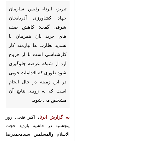
کشاورزی آذربایجان شرقی گفت:
کاهش صف های خرید نان
همزمان با تشدید نظارت ها
نیازمند کار کارشناسی است تا از
خروج آرد از شبکه عرضه جلوگیری
شود طوری که اقدامات خوبی در
این زمینه در حال انجام است که
به زودی نتایج آن مشخص می
شود.
به گزارش ایرنا
، اکبر فتحی روز
پنجشنبه در حاشیه بازدید حجت
الاسلام والمسلمین سیدمحمدرضا
میرتاج الدینی نماینده مردم تبریز،
آذرشهر و اسکو در مجلس شورای
اسلامی از کارخانجات آرد شهرستان