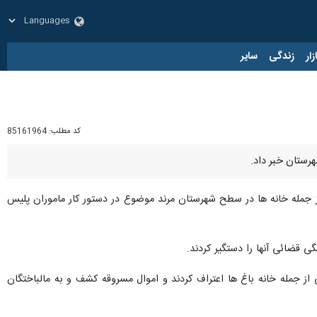
زار
زندگی
سایر
کد مطلب:
85161964