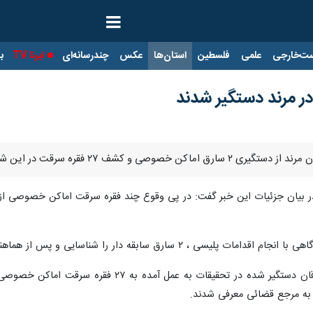
ت‌خارجی
علمی
فلسطین
استان‌ها
عکس
چندرسانه‌ای
ایرنا TV
با