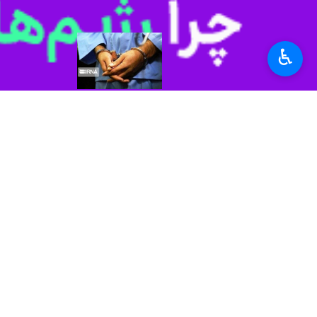
♿︎
تبریز - ایرنا - فرمانده انتظامی شهرستان مرند از دستگیری ۲ سارق اماکن خصوصی و 
سرهنگ "محمد جلیلیان " روز پنجشنبه د
آگاهی قرار گرفت.
وی افزود: در این راستا ماموران پلیس آگاهی با انجام اقدامات پلیسی ، ۲ سارق ساب
استرداد و متهمان پس از تشکیل پرونده
دهند.
استان‌ها
آذربایجان شرقی