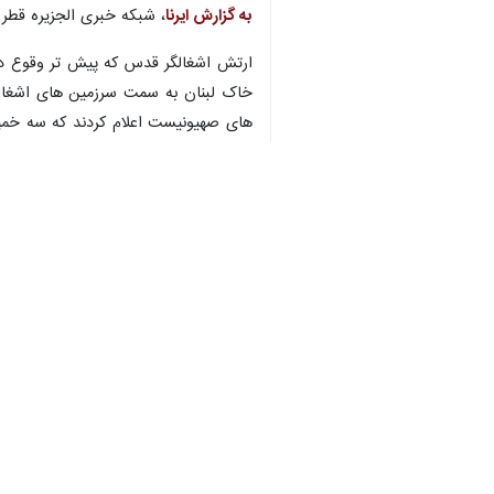
♿︎
×
Download