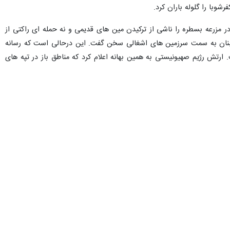
Exit fullscreen
Ente