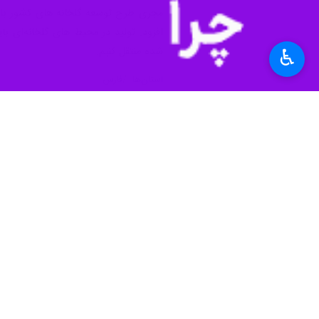
مجری طرح توسعه گلخانه های کشور با ا
افزود: تولید در محیط های گلخانه‌ای ب
شده منتقل کنیم.
♿︎
استان‌ها
فارس
۰ نفر
برچسب‌ها
وزارت جهاد کشاورزی
شیراز
فارس
اخبار مرتبط
معاون وزیر جهاد کشاو