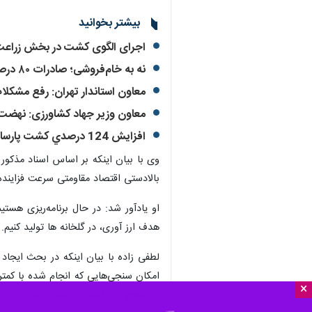
بیشتر بخوانید
اجرای الگوی کشت در بخش زراعت 
نه به خام‌فروشی؛ صادرات ۸۰ درصدی محصولات فرآوری شده کشاورزی فارس
معاون استاندار تهران: رفع مشکلا
معاون وزیر جهاد كشاورزی: نهضت 
افزايش 124 درصدي كشت پارسال محصولات باغي در محيط كنترل شده
بالادستی اقتصاد مقاومتی سرعت فزاینده ای به خود گرفت تا به امر
او یادآور شد: در حال برنامه‌ریزی هس
هدف ارز آوری، در گلخانه ها تولید کنیم.
لطفی زاده با بیان اینکه در بحث ایجا
امکان سنجی‌هایی که انجام شده با کمترب
×
در سطح بین المللی داشته باشد.