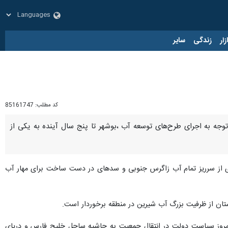
زار
زندگی
سایر
کد مطلب:
85161747
ن تامین می‌شود اما با توجه به اجرای طرح‌های توسعه آب ،بوشهر تا پنج سال آینده به یکی از
داری از سرریز تمام آب زاگرس جنوبی و سدهای در دست ساخت برای مهار آب
تان از ظرفیت بزرگ آب شیرین در منطقه برخوردار است.
امروز سیاست دولت در انتقال جمعیت به حاشیه ساحل خلیج فارس و دریای