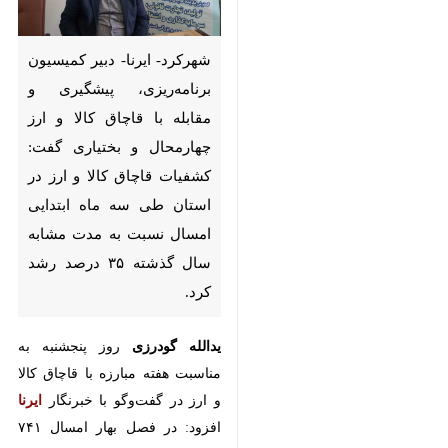
شهرکرد- ایرنا- دبیر کمیسیون
برنامه‌ریزی، پیشگیری و مقابله با
قاچاق کالا و ارز چهارمحال و
بختیاری گفت: کشفیات قاچاق کالا
و ارز در استان طی سه ماه ابتدایی
امسال نسبت به مدت مشابه سال
گذشته ۳۵ درصد رشد کرد.
یدالله گودرزی
روز پنجشنبه به مناسبت
هفته مبارزه با قاچاق کالا و ارز در
گفت‌وگو با خبرنگار
ایرنا
افزود: در فصل
×
بهار امسال ۷۴۱ میلیارد و ۲۱۶ میلیون
♿︎
ریال کالای قاچاق در استان کشف شد
×
که بیشتر شامل لوازم خانگی، نوشت