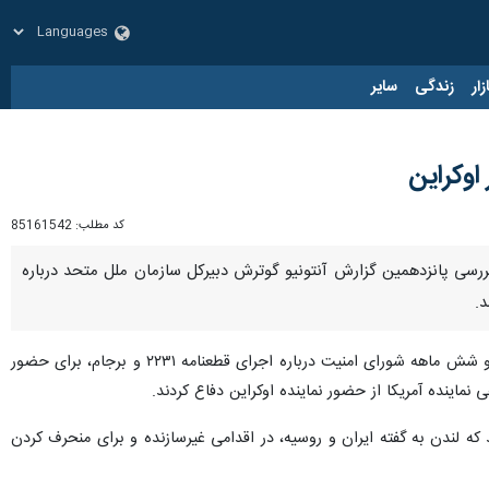
زار
زندگی
سایر
کد مطلب:
85161542
لل درباره قطعنامه ۲۲۳۱ این شورا در خصوص ایران و بررسی پانزدهمین گزارش آنتونیو گوترش دبیرکل سازمان ملل متحد درباره
د.
، انگلیس که ریاست دوره ای شورای امنیت را برعهده دارد، از پیش از برگزاری نشست دوره ای و شش ماهه شورای امنیت درباره اجرای قطعنامه ۲۲۳۱ و برجام، برای حضور
ماینده آمریکا از حضور نماینده اوکراین دفاع کردند.
و روسیه تبدیل شد که لندن به گفته ایران و روسیه، در اقدامی غیرسازنده و برای منحرف کردن