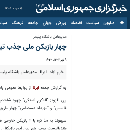
۱۶ مرداد ۱۴۰۵
عناوین‌
سیاست
اقتصاد
ورزش
جهان
جامعه
فرهنگ
سیاس
مدیرعامل باشگاه پلیمر:
چهار بازیکن ملی جذب تیم
۹ تیر ۱۴۰۲، ۱۹:۴۰
خرم آباد- ایرنا- مدیرعامل باشگاه پل
به گزارش جمعه
ایرنا
از روابط عمومی باشگ
وی افزود: "اله‌کرم استکی" چهره شاخص و
قاسمی" و "مهرداد صمصامی" چهار ملی‌پو
سپهوند به مذاکره با
هندبالیست بومی هم بین این بازیکنان 