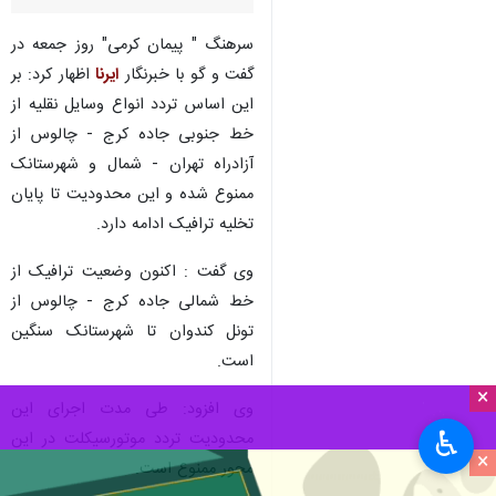
سرهنگ " پیمان کرمی" روز جمعه در
گفت و گو با خبرنگار
ایرنا
اظهار کرد: بر
این اساس تردد انواع وسایل نقلیه از
خط جنوبی جاده کرج - چالوس از
آزادراه تهران - شمال و شهرستانک
ممنوع شده و این محدودیت تا پایان
تخلیه ترافیک ادامه دارد.
وی گفت : اکنون وضعیت ترافیک از
خط شمالی جاده کرج - چالوس از
تونل کندوان تا شهرستانک سنگین
است.
×
وی افزود: طی مدت اجرای این
♿︎
محدودیت تردد موتورسیکلت در این
×
محور ممنوع است.