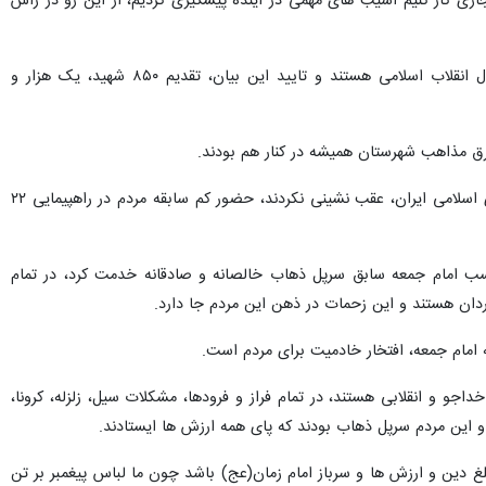
زی کار کنیم آسیب های مهمی در آینده پیشگیری کردیم، از این رو در راس
فرماندار سرپل ذهاب نیز گفت: مردمان سرپل ذهاب، مرزدار، ولایتمدار، متعهد، زمان شناس در طول چهل و چهارسال انقلاب اسلامی هستند و تایید این بیان، تقدیم ۸۵۰ شهید، یک هزار و
رق مذاهب شهرستان همیشه در کنار هم بودند.
وی ادامه داد: مردم سرپل ذهاب با وجود مشکلات اقتصادی هیچ گاه نسبت به ارزش ها و آرمان های نظام جمهوری اسلامی ایران، عقب نشینی نکردند، حضور کم سابقه مردم در راهپیمایی ۲۲
ب امام جمعه سابق سرپل ذهاب خالصانه و صادقانه خدمت کرد، در تمام
ان هستند و این زحمات در ذهن این مردم جا دارد.
ه امام جمعه، افتخار خادمیت برای مردم است.
و و انقلابی هستند، در تمام فراز و فرودها، مشکلات سیل، زلزله، کرونا،
 این مردم سرپل ذهاب بودند که پای همه ارزش ها ایستادند.
لغ دین و ارزش ها و سرباز امام زمان(عج) باشد چون ما لباس پیغمبر بر تن