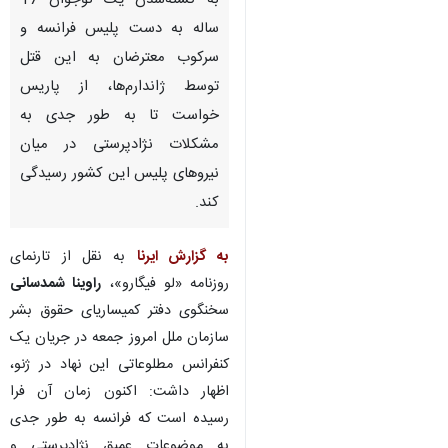
به کشته‌شدن یک نوجوان 17
ساله به دست پلیس فرانسه و
سرکوب معترضان به این قتل
توسط ژاندارم‌ها، از پاریس
خواست تا به طور جدی به
مشکلات نژادپرستی در میان
نیروهای پلیس این کشور رسیدگی
کند.
به گزارش ایرنا
به نقل از تارنمای
روزنامه «لو فیگارو»،
راوینا شمدسانی
سخنگوی دفتر کمیساریای حقوق بشر
سازمان ملل امروز جمعه در جریان یک
کنفرانس مطلوعاتی این نهاد در ژنو،
اظهار داشت: اکنون زمان آن فرا
رسیده است که فرانسه به طور جدی
به موضوعات عمیق نژادپرستی و