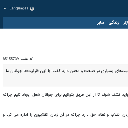
زار
زندگی
سایر
کد مطلب:
85155739