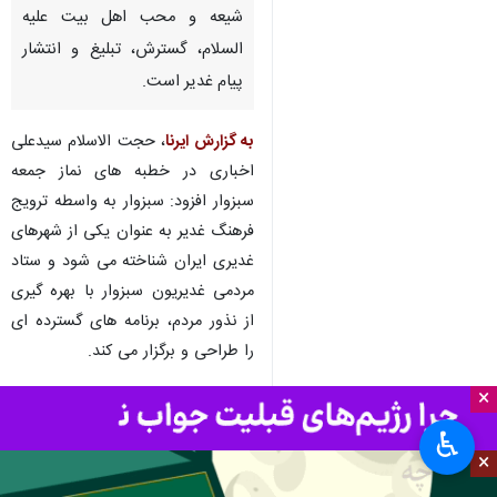
سبزوار- ایرنا- امام جمعه موقت
سبزوار گفت: غدیر خم رویدادی
الهام‌بخش و تنها نسخه سعادت
بشریت است و وظیفه ما به عنوان
شیعه و محب اهل بیت علیه
السلام، گسترش، تبلیغ و انتشار
پیام غدیر است.
به گزارش ایرنا
، حجت الاسلام سیدعلی
اخباری در خطبه های نماز جمعه
سبزوار افزود: سبزوار به واسطه ترویج
فرهنگ غدیر به عنوان یکی از شهرهای
×
غدیری ایران شناخته می شود و ستاد
مردمی غدیریون سبزوار با بهره گیری
♿︎
از نذور مردم، برنامه های گسترده ای
×
را طراحی و برگزار می کند.