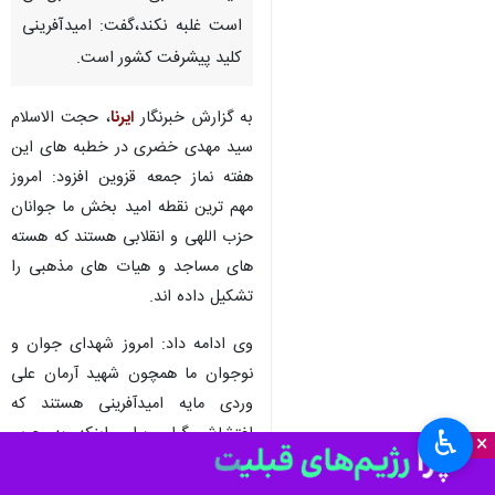
قزوین -ایرنا - امام جمعه موقت
قزوین با بیان اینکه باید مراقب
باشیم تا نگاه ارتجاعی که باعث
یاس آفرینی در جامعه می شود بر
دیدگاه انقلابی که نقطه مقابل آن
است غلبه نکند،گفت: امیدآفرینی
کلید پیشرفت کشور است.
به گزارش خبرنگار
ایرنا
، حجت الاسلام
سید مهدی خضری در خطبه های این
هفته نماز جمعه قزوین افزود: امروز
مهم ترین نقطه امید بخش ما جوانان
حزب اللهی و انقلابی هستند که هسته
♿︎
×
های مساجد و هیات های مذهبی را
تشکیل داده اند.