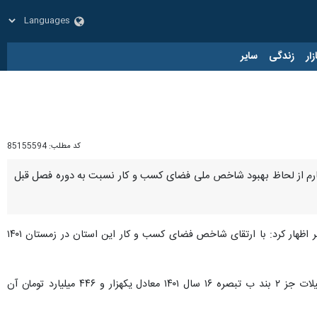
زار
زندگی
سایر
کد مطلب:
85155594
چهارم از لحاظ بهبود شاخص ملی فضای کسب و کار نسبت به دوره فصل قبل
، محسن پاپری زارعی روز جمعه در سومین جلسه کارگروه اقتصادی، اشتغال و سرمایه‌گذاری استان بوشهر اظهار کرد: با ارتقای شاخص فضای کسب و کار این استان در زمستان ۱۴۰۱
وی با اشاره به آخرین وضعیت عملکرد تسهیلات پرداخت شده اشتغالزایی در استان بوشهر افزود: از مجموع کل تسهیلات جز ۲ بند ب تبصره ۱۶ سال ۱۴۰۱ معادل یکهزار و ۴۴۶ میلیارد تومان آن