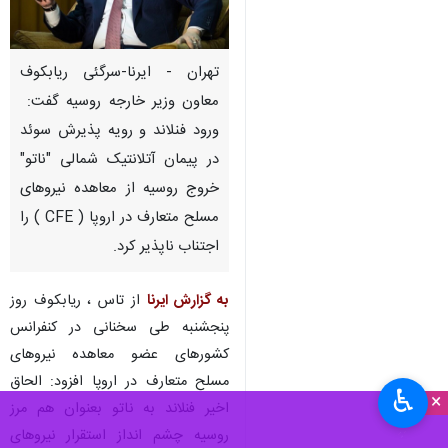
تهران - ایرنا-سرگئی ریابکوف
معاون وزیر خارجه روسیه گفت:
ورود فنلاند و رویه پذیرش سوئد
در پیمان آتلانتیک شمالی "ناتو"
خروج روسیه از معاهده نیروهای
مسلح متعارف در اروپا ( CFE ) را
اجتناب ناپذیر کرد.
به گزارش ایرنا
از تاس ، ریابکوف روز
پنجشنبه طی سخنانی در کنفرانس
کشورهای عضو معاهده نیروهای
مسلح متعارف در اروپا افزود: الحاق
♿︎
×
اخیر فنلاند به ناتو بعنوان هم مرز
روسیه چشم انداز استقرار نیروهای