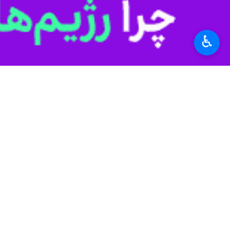
فرهنگ و هنر ایران به بزرگی نام برده‌اند.
او افزود: در غار
ک
♿︎
بیش از ۱۰ هزار سال تاریخ و تمدن دارد.
در خوزستان، خرم‌آباد، آذربایجان و
تخت جمشید، آثار باستانی ایران نشان
عبدالوند به علوم
از بیش از ۱۰ هزار سال تاریخ و تمدن
۳۰ تخصص در پزشکی داشت. او خیلی از جاها می‌رفت و استخوان‌های مردگان را می‌شکست تا بداند که شکسته‌بندی به چه شکلی است.
دارد
فردوسی بالاتر از
او با یادآوری خیام، زکریای رازی، ابو
اذعان دارند.
این سینماگر تصریح کرد: فردوسی، شاهنا
برای ما به تصویر کشیده است.
عبدالوند خاطرنشان کرد: با خیلی از سف
خاک ایران بودیم و افتخار می‌کنیم که زما