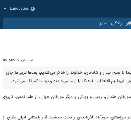
زار
زندگی
سایر
کد مطلب:
85150919