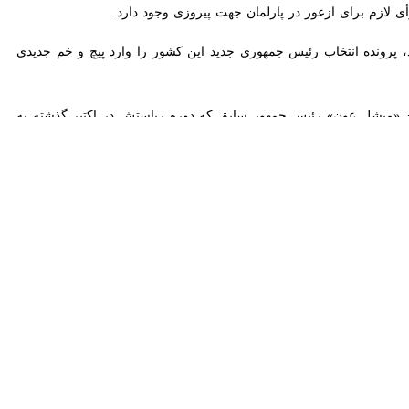
رونده انتخاب رئیس جمهوری جدید این کشور را وارد پیچ و خم جدیدی کرده
«میشل عون» رئیس جمهور سابق که دوره ریاستش در اکتبر گذشته به پایان