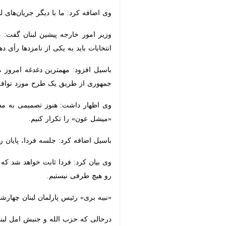
وزیر امور خارجه پیشین لبنان گفت: در م
یکی از نامزدها رأی دهیم.
باسیل افزود: مهمترین دغدغه امروز ما
از طریق یک طرح مورد توافق همه گروه‌ه
وی اظهار داشت: هنوز تصمیمی به مشارک
عون» را تکرار کنیم.
باسیل اضافه کرد: جلسه فردا، پایان رو
وی بیان کرد: فردا ثابت خواهد شد که ه
هیچ طرفی نیستیم.
«نبیه بری» رئیس پارلمان لبنان چهارشن
درحالی که حزب الله و جنبش امل لبنان 
نامزد خود برای تصدی این پست معرفی کر