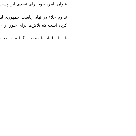
تداوم خلاء در نهاد ریاست جمهوری لبن
است که تلاش‌ها برای عبور از آن نیاز به 
پارلمان لبنان با وجود برگزاری یازده
رسید را تعیین کند.
جهان
آسیای غربی
۰ نفر
برچسب‌ها
لبنان
شبکه المیادین
نبیه بری
میشل عون
اخبار مرتبط