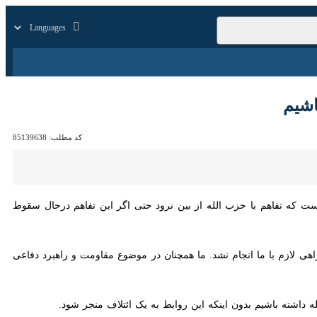
زار
زندگی
سایر
کد مطلب:
85139638
فاهم با حزب الله از بین نرود حتی اگر این تفاهم درحال سقوط باشد.
لازم با ما انجام نشد. ما همچنان در موضوع مقاومت و راهبرد دفاعی باهم
ته باشیم بدون اینکه این روابط به یک ائتلاف منجر شود.
 داریم و نمی‌خواهیم با آنها در صف مخالفان سیاسی حزب الله باشیم.