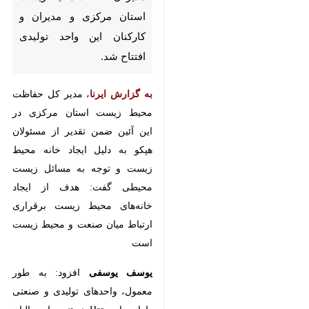
تولیدی افتتاح شد.
به گزارش ایرنا
، مدیر کل حفاظت
محیط زیست استان مرکزی در این
آئین ضمن تقدیر از مسئولان
هپکو
به
دلیل ایجاد خانه محیط زیست و توجه
به مسائل زیست محیطی گفت: هدف
از ایجاد خانه‌های محیط زیست
برقراری ارتباط میان صنعت و محیط
زیست است
یوسف یوسفی
افزود: به طور معمول،
واحدهای تولیدی و صنعتی دارای
واحد Hse هستند و از سالیان قدیم،
مباحث بهداشتی و سلامت مورد توجه
♿︎
بوده اما حوزه محیط زیست کمتر مورد
توجه یا مغفول مانده بوده است.