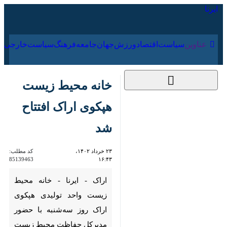
۱۵ مرداد ۱۴۰۵
عناوین‌
سیاست
اقتصاد
ورزش
جهان
جامعه
فرهنگ
سیاس
خانه محیط زیست
هپکوی اراک افتتاح شد
۲۳ خرداد ۱۴۰۲، ۱۶:۴۳
کد مطلب:
85139463
اراک - ایرنا - خانه محیط زیست
واحد تولیدی هپکوی اراک روز
سه‌شنبه با حضور مدیرکل حفاظت
محیط زیست استان مرکزی و
مدیران و کارکنان این واحد