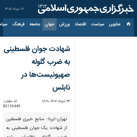
۱۷ مرداد ۱۴۰۵
عناوین‌
سیاست
اقتصاد
ورزش
جهان
جامعه
فرهنگ
سیاس
شهادت جوان فلسطینی
به ضرب گلوله
صهیونیست‌ها در
نابلس
۲۳ خرداد ۱۴۰۲، ۱۶:۲۰
کد مطلب:
85139449
تهران-ایرنا- منابع خبری فلسطین
از شهادت یک جوان فلسطینی به