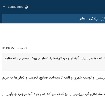
زار
زندگی
سایر
کد مطلب:
85139253