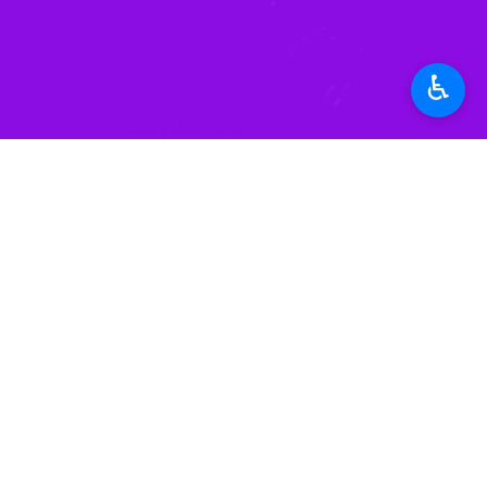
♿︎
اقتصاد
بانک و بیمه
۰ نفر
برچسب‌ها
دلار
بازار ارز
یورو
اخبار مرتبط
کارشناس ارشد بازار سر