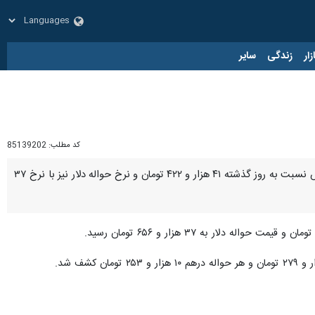
زار
زندگی
سایر
کد مطلب:
85139202
تهران- ایرنا- قیمت هر دلار آمریکا امروز (سه‌شنبه، ۲۳ خرداد ۱۴۰۲) در مرکز مبادله ارز و طلای ایران با ۹۲ تومان کاهش نسبت به روز گذشته ۴۱ هزار و ۴۲۲ تومان و نرخ حواله دلار نیز با نرخ ۳۷