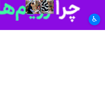
اتصال بیش از ۲ هزار و ۳۰۰ فروشگاه به سامانه طرح کالابرگ الکترونیکی در خوزستان
اهواز - ایرنا - مدیرکل تعاون
♿︎
هفت هزار تراکنش خر
خرم آباد - ایرنا - مدیر کل 
نظر شما
*
لطفا متن تصویر را در جعبه متن وارد کنید