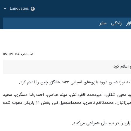
زار
زندگی
سایر
کد مطلب:
85139164