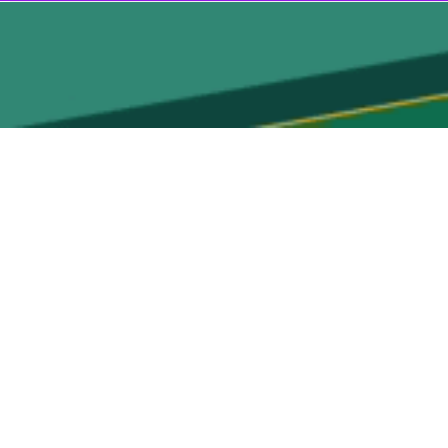
ه نوزدهمین دوره بازی‌های آسیایی
۲۰۲۲
هانگژو چین را اعلام کرد.
لو، معین شفقی، امیرمحمد ظفردانش، میثم عباسی، احمدرضا عسگری، سعید
غفاری، امین قربانی، محمد قربانی، محمدرضا کبودراهنگی، محسن مقصودلو، رضا میرباقری، حمید میرزایی نادر، علیرضا میرزائیان، محمدکاظم ناصری، محمداسمعیل نبی بخش ۲۱ بازیکن دعوت شده
ان را در تیم ملی همراهی می‌کنند.
نوان کرده بود فدراسیون کبدی از لژیونرهایی که در لیگ ستارگان هند بازی