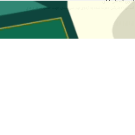
آسیایی اعلام کرد.
زیکنان دعوت شده به دهمین اردوی آماده‌سازی تیم ملی کبدی مردان اعزامی ب
ی اکرامی، امیرحسین بسطامی، میلاد جباری، وحید رضایی مهر، محمدرضا شاد
انی (مربی)، وجیه‌اله شهری (مربی بدنساز) و روح‌اله آقاسی (سرپرست) کبدی‌کار
 پس از مدت‌ها به اردوی تیم ملی دعوت شد که سال گذشته در گفت‌وگو با
ایرنا
ع