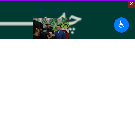
×
به گزارش ایرنا
، محیط بانان روز شنبه ب
آرمان‌های امام راحل، شهدا و رهبر معظم
♿︎
علی سلاجقه
رئیس سازمان محیط زیست ک
هرساله در این روزها با آرمان های امام
وی افزود: امام خمینی(ره) برگردن ما و
آموخت.
این مسئول ادامه داد: ما امروز آمده ایم
سلاجقه خاطرنشان کرد: امام راحل و مقا
است که ما باید به این توصیه های امام
استان‌ها
تهران
۰ نفر