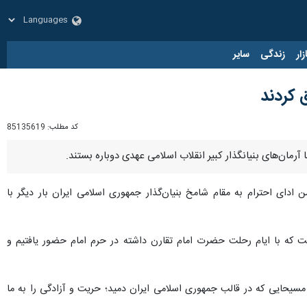
زار
زندگی
سایر
 کردند
کد مطلب:
85135619