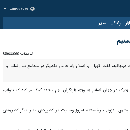
زار
زندگی
سایر
ستیم
کد مطلب:
85088060