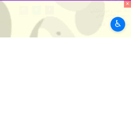
ایلام - ایرنا- نماینده ولی فقیه در 
×
به گزارش
ایرنا
، حجت الاسلام
الله نور کر
♿︎
از آنان سخن می گوییم و ماندگار خواهد 
وی ادامه داد: صبر و استقامت خانواده 
امام جمعه ایلام بیان کرد: کسانی که برا
اجر بزرگی را در پیشگاه الهی خواهند دا
حجت الاسلام کریمی تبار با تاکید بر تک
مدیرکل بنیاد شهید و امورایثارگران استا
شهید در نزد خداوند نیست و ماندگاری ا
جمال اسدی
افزود: هرچه انقلاب اسلامی 
وی بیان کرد: بزرگداشت شهدا وظیفه همه
به گزار
ایرنا