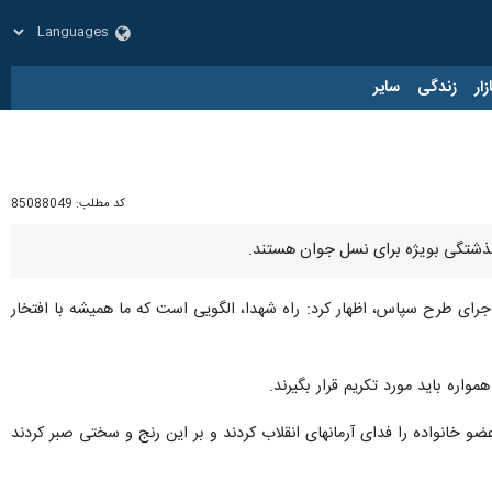
زار
زندگی
سایر
کد مطلب:
85088049