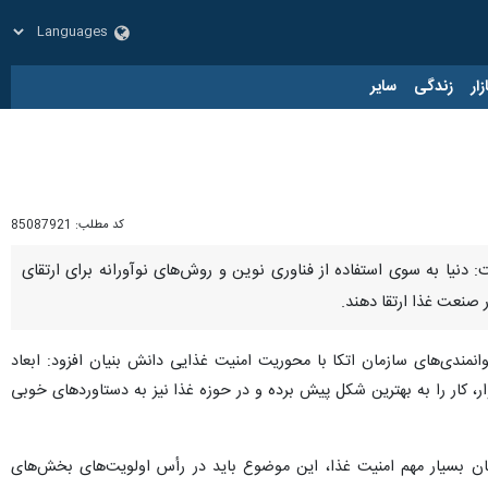
زار
زندگی
سایر
کد مطلب:
85087921