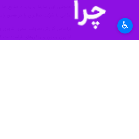
بهره‌وری، تولید و توزیع غذا حرکت کرده
به گزارش
گروه علم و آموزش
ایرنا
،
روح 
♿︎
بزرگ توانمندی های خانواده اتکا قابل 
توجه داشته است.
وی ادامه داد:‌ شرکت های زیر مجموعه 
تصمیم‌ساز و اثرگذار کشور باشد.
معاون علمی، فناوری و اقتصاد دانش‌بنیا
ارتقای بهره‌وری، تولید و توزیع غذا حر
حوزه تامین و امنیت غذا بردارند.
دهقانی، حوزه امنیت غذا را یکی از اول
اهمیت بهره‌مندی از فناوری و نوآوری در
وی تاکید کرد: ما آمادگی داریم تا در ت
بردارند، داشته باشیم.