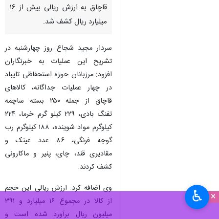
قاچاق به ارزش ریالی بیش از ۱۶
میلیارد ریال کشف شد.
سردار مجید شجاع روز چهارشنبه در
تشریح این عملیات به خبرنگاران
افزود: مرزبانان حوزه استحفاظی تایباد
در چهار عملیات جداگانه، کالاهای
قاچاق از جمله ۲۵۰ بسته ساچمه
تفنگ بادی، ۲۲۹ کیلو گرم خرما، ۲۲۴
کیلوگرم مواد شوینده، ۱۸۸ کیلوگرم رب
گوجه فرنگی، ۸۶ عدد عینک و
مقادیری قند، چای، پنیر و ماکارونی
کشف کردند.
وی اضافه کرد: ارزش ریالی این حجم
♿︎
×
از کالا در مجموع ۱۶ میلیارد و ۳۹۱
میلیون ریال برآورد شده است و