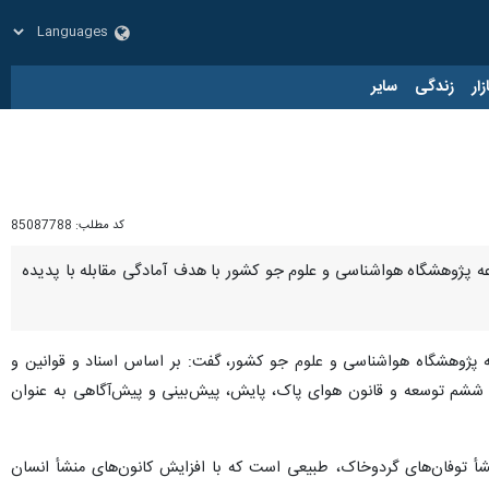
زار
زندگی
سایر
کد مطلب:
85087788