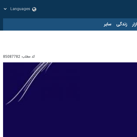
زار
زندگی
سایر
کد مطلب:
85087782