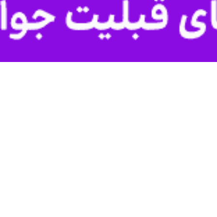
گی پلیس فتا فراجا از کلاهبرداری افراد سودجو با ترفند «دریافت فطریه» 
رهنگ رامین پاشایی اظهار داشت : برخی افراد سودجو با جعل نشان‌های کمی
ه دروغ، نماینده آنها معرفی کنند.
راد سودجو، به بهانه دریافت زکات فطریه و کفاره مترصد کلاهبرداری و برداشت
برداران در این تبلیغات دروغین با معرفی و نشان دادن تصاویر مناطق محروم 
یقی در این زمینه اعمال می‌کند.
س سایبری کشور ضمن برخورد با چندین تارنمای مجرمانه و تشکیل پرونده قضایی
از مردم خواست تا نسبت به این ترفندها آگاه باشند و زکات فطریه و کفاره خو
 شماره حساب های معتبر فقط از طریق رسانه ملی و خبرگزاری‌های معتبر اعلا
ی‌توانند در صورت مشاهده صفحات جعلی یا اصرار افراد مشکوک به پرداخت و
http://www.cyberpol
قسمت ثبت گزارش مردمی یا شماره تماس ۰۹۶۳۸۰ با این پلیس برای رسیدگی سریع‌تر در میان گذارند.