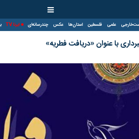
ت‌خارجی
علمی
فلسطین
استان‌ها
عکس
چندرسانه‌ای
ایرنا TV
با
رداری با عنوان «دریافت فطریه»