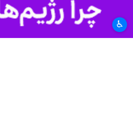
تهران - ایرنا - معاون اجتماعی فرهن
اطمینان، وجهی واریز کنند.
♿︎
به گزارش ایرنا
از پایگاه خبری پلیس، س
ترفندهای گرافیکی، تلاش می‌کنند خود را ب
وی ادامه داد: در ایام پیش رو، برخی اف
این مقام مسئول با اشاره به اینکه کلاه
کارگروه ویژه تخصصی پلیس فتا، نظارت دق
سرهنگ پاشایی افزود: در این راستا پلی
قرار داده است.
معاون اجتماعی فرهنگی پلیس فتا فراجا 
این مراجع موثق و مسیرهای کمک‌رسانی و
سرهنگ پاشایی اضافه کرد: شهروندان م
طریق سایت پلیس فتا به نشانی
ice.ir