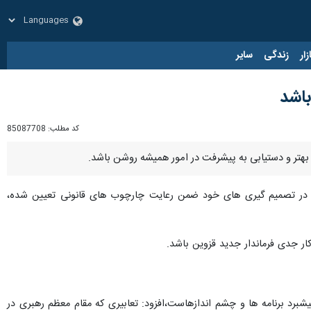
زار
زندگی
سایر
باشد
کد مطلب:
85087708