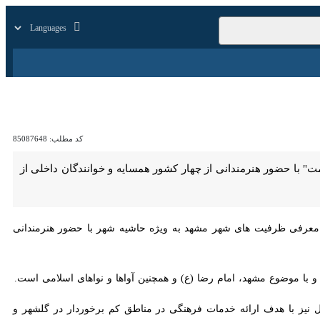
زار
زندگی
سایر
کد مطلب:
85087648