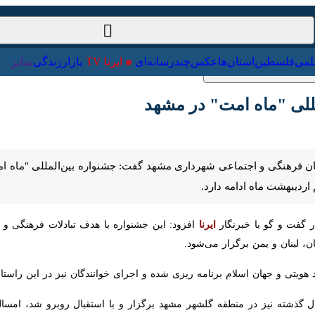
ت‌خارجی
علمی
فلسطین
استان‌ها
عکس
چندرسانه‌ای
ایرنا TV
با
ی "ماه امت" در مشهد