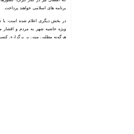
♿︎
×
مشهد- ایرنا- معاون فرهنگی سازمان 
مشهد آغاز شد و تا هشتم اردیبهشت ماه
یوسف اسماعیل زاده روز چهارشنبه در گف
کشورهای پاکستان، افغانستان، لبنان و ی