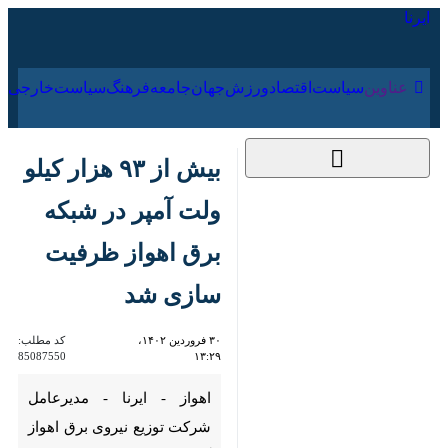
۱۸ مرداد ۱۴۰۵
عناوین‌
سیاست
اقتصاد
ورزش
جهان
جامعه
فرهنگ
سیاس
بیش از ۹۳ هزار کیلو
ولت آمپر در شبکه برق
اهواز ظرفیت سازی شد
۳۰ فروردین ۱۴۰۲،
کد مطلب:
85087550
۱۳:۲۹
اهواز - ایرنا - مدیرعامل شرکت
توزیع نیروی برق اهواز گفت:
یکسال منتهی به فروردین سال
جاری با نصب تعداد ۳۰۱دستگاه