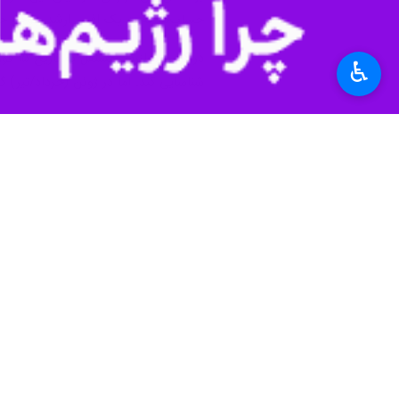
حساب‌ها که به یک افسر ارشد جوخه حفاظت تعلق دا
♿︎
شناسایی کند. اما در ژوئن (خرداد/تیر) گ
باروفسکی ادامه می‌دهد: بانک سپس مج
تضمین‌هایی که مدیران پیشتر ارائه کرده 
چاک گراسلی
سناتور جمهوری‌خواه ارشد
وی ادامه داد: برکناری بازرس مستقل و 
کامل نیست.
کردیت سوئیس در این رابطه اعلام کرد ک
این بانک درباره گزارش بازرس مستقل ا
است.
جهان
اروپا