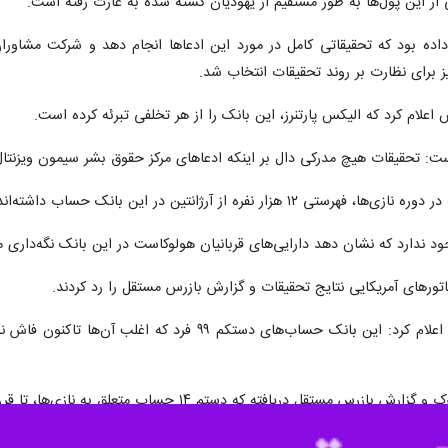
 از این پول‌ها به طور مستقیم از یهودیان کشته شده به غارت رفته است.
ه بود که تحقیقاتی کامل در مورد این ادعاها انجام دهد و شرکت مشاوران 
 برای نظارت بر روند تحقیقات انتخاب شد.
علام کرد که الیکس پارتنرز، این بانک را از هر تخلفی تبرئه کرده است.
است: تحقیقات هیچ مدرکی دال بر اینکه ادعاهای مرکز حقوق بشر سیمون ویزنتال 
فره از آرژانتین در این بانک حساب داشته‌اند.
ود ندارد که نشان دهد دارایی‌های قربانیان هولوکاست در این بانک نگه‌داری 
سناتورهای آمریکایی نتایج تحقیقات و گزارش بازرس مستقل را رد کردند.
کمیته مجلس سنای آمریکا در این رابطه اعلام کرد: این بان
۱ حساب متعلق به نازی‌ها، تا قرن حاضر (از ۲۰۰۰ تا ۲۱۰۰ میلادی) همچنان بسته نشده بودند.
دگان حساب، فرماندهان ارشد جوخه حفاظت، یک دانشمند نازی و یک افسر د