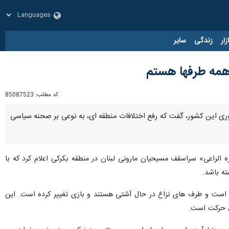
زار
زندگی
سایر
ا همه طرفها هستم
کد مطلب:
85087523