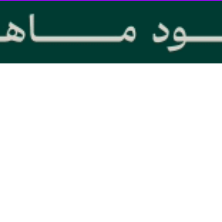
 جریان المرده لبنان و یکی از چهره های مطرح برای نامزدی پست ریاست جمه
ز باید به این روند ملحق شود.
العهد لبنان نوشت: سلیمان فرنجیه رئیس جنبش المرده پس از دیدار با «بشاره
 امیدوار است که در منطقه اجماع حاصل شود و تاثیر مثبت بر لبنان نیز داش
که برخی رسانه ها منتشر می کنند، روند رفع اختلافات در منطقه آغاز شد
واهد داشت و وی از سیاستمداران می خواهد ببینند اوضاع به چه سمتی در حا
خصمانه ای به هیچ کشور عربی به ویژه عربستان نداشته ایم. ما در جهان عر
د و این امر بر روی منطقه و لبنان تاثیر بگذارد.
 کشور عربی تعرضی کند، روشن است که ما دنبال اصلاحات هستیم و از توافق
گفت: اینکه گفته شده که عربستان (نامزدی من در ریاست جمهوری) را وتو کر