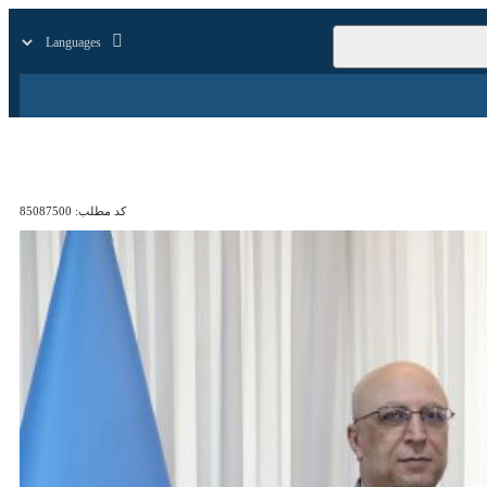
زار
زندگی
سایر
کد مطلب:
85087500