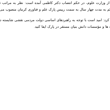
رت علوم، در حکم انتصاب دکتر کاظمی آمده است: نظر به مراتب تعهد، تخصص 
سال به سمت رییس پارک علم و فناوری کرمان منصوب می شوید.
د: امید است با توجه به راهبردهای اساسی دولت مردمی نقشی شایسته در تحق
 دانش بنیان مستقر در پارک ایفا کنید.
رئیس پارک علم و فناوری کرمان به این شرح بیان کرد: تعامل و تکامل هم اف
 پارک به منظور ارتقای کمی و کیفی خدمات مورد نیاز توسعه کسب و کار شرک
ر در ارتقای زیست بوم نوآوری و فناوری منطقه، طراحی ساز و کار لازم جهت
ی و تلاش برای ایجاد طرح‌های اشتغال‌زایی دانش‌بنیان و تغییر فرهنگ کارجوئی
د تدوین سازوکار عملیاتی جهت تحقق مرجعیت و دیپلماسی فناوری و نوآوری و
لاش در جهت ماموریت گرایی پارک و ایجاد قطب های فناوری، سیاستگذاری، برن
ها و واگذاری آنها به شرکت های دانش بنیان جهت اجرا در اولویت کارهای اجرایی
نشگاه ولی عصر (عج) است و در گذشته رییس پردیس علم و فناوری رفسنجان و
ی استان کرمان بود.