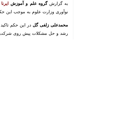
به گزارش
گروه علم و آموزش
ایرنا
از وزا
علوم به موجب این حکم به مدت چهار 
♿︎
محمدعلی زلفی گل
در این حکم تاکید کر
حل مشکلات پیش روی شرکت ها و مؤسسات
وی اولویت‌های کارهای اجرایی را برای 
دولتی، ایجاد زیرساخت‌های مناسب برای
بروز نوآوری، مشارکت و ایفای نقش مؤث
علم و فناوری، توجه ویژه به معضل بیکار
وزیر علوم افزود: همچنین انتظار می‌رو
در راستای تحقق اقتصاد دانش بنیان، ت
کلان فناوری و تبدیل آنها به ریز پروژه 
حسین کاظمی
استادیار گروه مدیریت دا
به گزارش ایرنا
، دکتر
فرشید کی‌نیا
از شهریور ۱۴۰۱ رئیس پارک علم و فناور