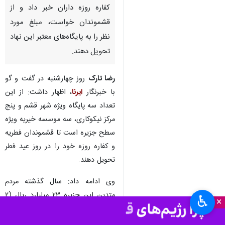
کفاره روزه داران خبر داد و از
قشموندان خواست، مبلغ مورد
نظر را به پایگاه‌های معتبر این نهاد
تحویل دهند.
رضا تارک
روز چهارشنبه در گفت و گو
با خبرنگار
ایرنا
، اظهار داشت: از این
تعداد سه پایگاه ویژه شهر قشم و پنج
مرکز نیکوکاری، سه موسسه خیریه ویژه
سطح جزیره است تا قشموندان فطریه
و کفاره روزه خود را در روز عید فطر
تحویل دهند.
وی ادامه داد: سال گذشته مردم
متدین این جزیره ۲۳ میلیارد ریال (۲
♿︎
×
میلیارد و ۳۰۰ میلیون تومان) زکات
فطره، کفاره عمد و کفاره غیر عمد