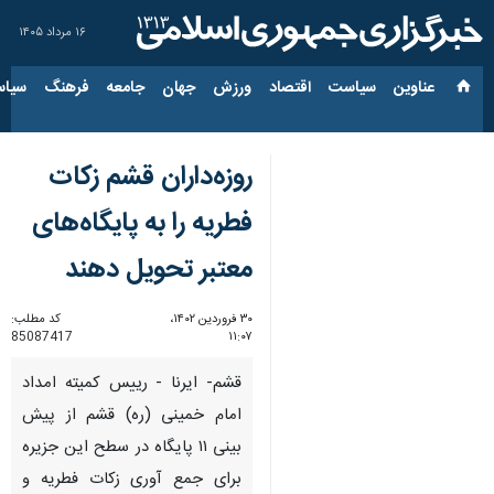
۱۶ مرداد ۱۴۰۵
عناوین‌
سیاست
اقتصاد
ورزش
جهان
جامعه
فرهنگ
سیاس
روزه‌داران قشم زکات
فطریه را به پایگاه‌های
معتبر تحویل دهند
۳۰ فروردین ۱۴۰۲،
کد مطلب:
85087417
۱۱:۰۷
قشم- ایرنا - رییس کمیته امداد
امام خمینی (ره) قشم از پیش
بینی ۱۱ پایگاه در سطح این جزیره
برای جمع آوری زکات فطریه و