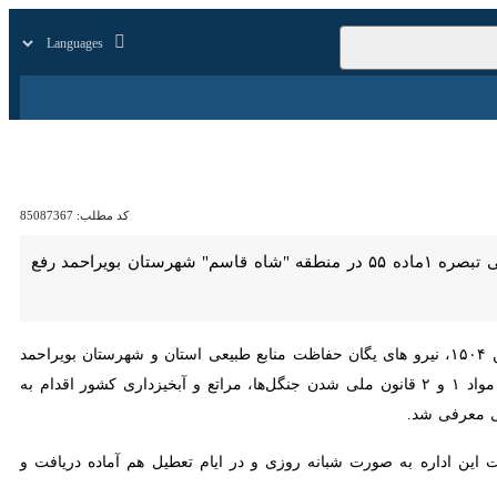
زار
زندگی
سایر
کد مطلب:
85087367