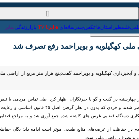
ت‌خارجی
علمی
فلسطین
استان‌ها
عکس
چندرسانه‌ای
ایرنا TV
با