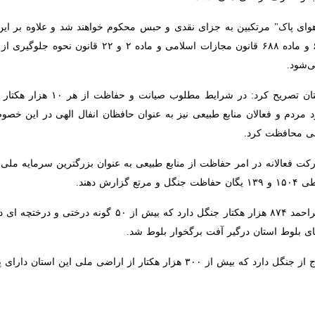
 بویراحمد گفت:پنج هزار متر مربع از اراضی ملی تبصره ۱ماده ۵۵ در منطقه "شاه قاسم" شهرستان بویراحمد رفع تصرف شد.
، س
زمان ممکن در من
س های کاشته شده جمع آوری شد و به مراجع قضایی معرفی شد.
 در حفاظت از عرصه‌های منابع طبیعی موثر است ادامه داد: یگان حفاظت این