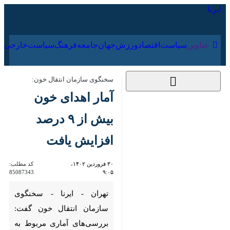
۱۵ مرداد ۱۴۰۵
عناوین‌
سیاست
اقتصاد
ورزش
جهان
جامعه
فرهنگ
سخنگوی سازمان انتقال خون:
آمار اهدای خون بیش
از ۹ درصد افزایش یافت
۳۰ فروردین ۱۴۰۲، ۹:۰۵
کد مطلب:
85087343
تهران - ایرنا - سخنگوی سازمان
انتقال خون گفت: بررسی‌های
آماری مربوط به سال گذشته نشان
می دهد مردم کشورمان با همتی
بالاتر و مشارکت بیشتر سبب