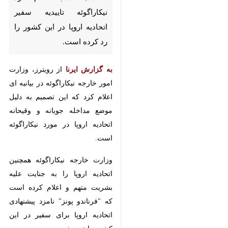
کرده است.
به گزارش ایرنا
از رویترز، وزارت امور
خارجه نیکاراگوئه در بیانیه ای اعلام
کرد که این تصمیم به دلیل موضع
مداخله جویانه و وقیحانه اتحادیه اروپا
در مورد نیکاراگوئه است.
وزارت خارجه نیکاراگوئه همچنین
اتحادیه اروپا را به جنایت علیه بشریت
متهم و اعلام کرده است که "فرناندو
پونز" نامزد پیشنهادی اتحادیه اروپا
برای سفیر در این کشور را نمی‌پذیرد.
پیش از این اتحادیه اروپا در بیانیه‌ای
اعلام کرد، سرکوب سیستماتیک
♿︎
نیکاراگوئه‌ها از زمان آغاز اعتراضات
سراسری پنج سال پیش در ۱۸ آوریل