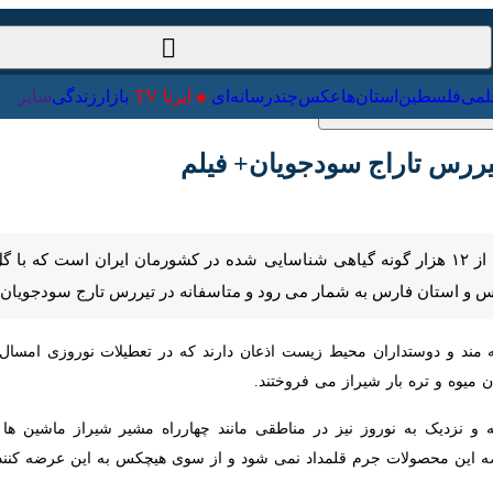
ت‌خارجی
علمی
فلسطین
استان‌ها
عکس
چندرسانه‌ای
ایرنا TV
با
رس تاراج سودجویان+ فیلم