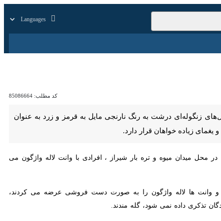
زار
زندگی
سایر
کد مطلب:
85086664