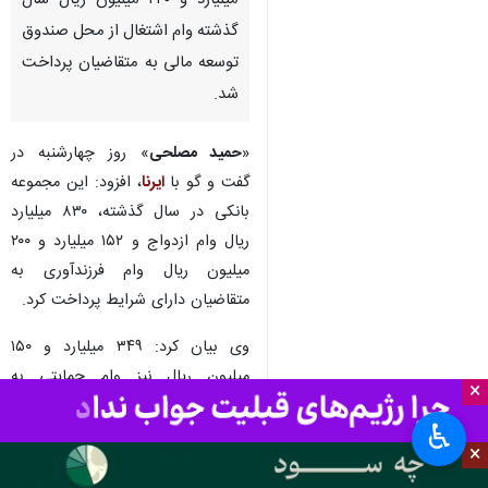
میلیارد و ۲۴۰ میلیون ریال سال
گذشته وام اشتغال از محل صندوق
توسعه مالی به متقاضیان پرداخت
شد.
«
حمید مصلحی
» روز چهارشنبه در
گفت و گو با
ایرنا
، افزود: این مجموعه
بانکی در سال گذشته، ۸۳۰ میلیارد
ریال وام ازدواج و ۱۵۲ میلیارد و ۲۰۰
میلیون ریال وام فرزندآوری به
متقاضیان دارای شرایط پرداخت کرد.
وی بیان کرد: ۳۴۹ میلیارد و ۱۵۰
میلیون ریال نیز وام حمایتی به
×
مددجویان کمیته امداد امام
♿︎
خمینی(ره) و بهزیستی استان برای
×
ایجاد اشتغال داده شد.