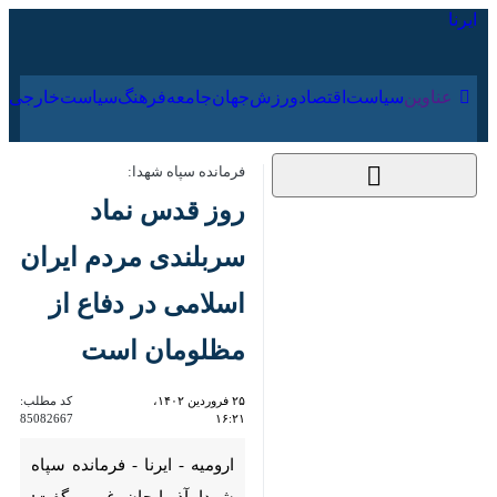
۱۷ مرداد ۱۴۰۵
عناوین‌
سیاست
اقتصاد
ورزش
جهان
جامعه
فرهنگ
فرمانده سپاه شهدا:
روز قدس نماد سربلندی
مردم ایران اسلامی در
دفاع از مظلومان است
۲۵ فروردین ۱۴۰۲،
کد مطلب:
85082667
۱۶:۲۱
ارومیه - ایرنا - فرمانده سپاه شهدا
آذربایجان غربی گفت: روز قدس
روز نمایش سربلندی مردم ایران