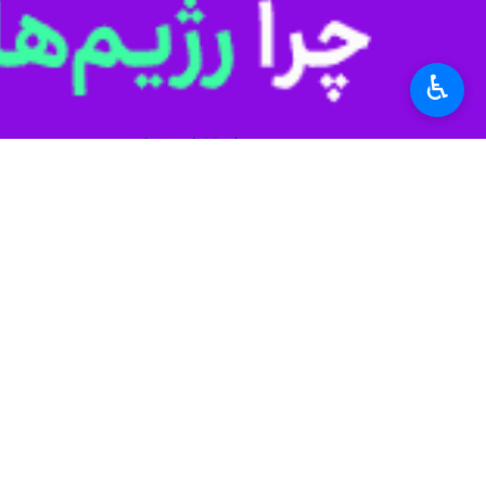
سید محمدحسن ابوترابی فرد
لبنان
رژیم صهیونیستی
فلسطین
♿︎
اخبار مرتبط
"جهاد و مقاومت" تنه
اهواز - ایرنا - نمایند
فیلم| روز قدس در ش
شهر ری - ایرنا - مومن
طائب: رژیم صهیونیس
تهران- ایرنا- مشاور ع