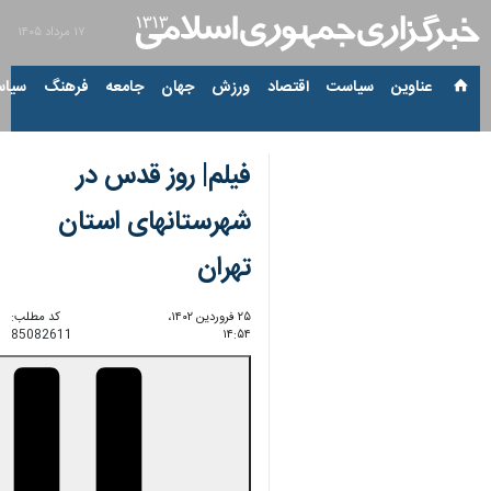
۱۷ مرداد ۱۴۰۵
عناوین‌
سیاست
اقتصاد
ورزش
جهان
جامعه
فرهنگ
سیاس
فیلم| روز قدس در
شهرستانهای استان
تهران
۲۵ فروردین ۱۴۰۲،
کد مطلب:
85082611
۱۴:۵۴