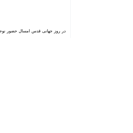
♿︎
×
قزوین - ایرنا - قشرهای مختلف مردم 
دیگر خلق کردند.
به گزارش خبرنگار
ایرنا
، جمعی از مردم هم
تا به شکل به صورت گروهی و خانوادگی 
بیشتر راهپیمایان قزوینی با در دست دا
شهید سرلشگر
حاج قاسم سلیمانی
در این