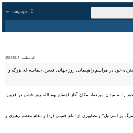
زار
زندگی
سایر
کد مطلب:
85082515