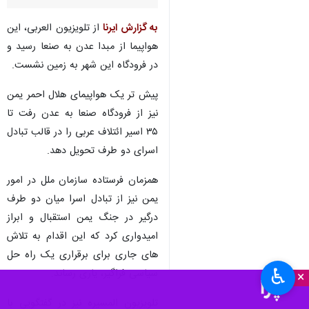
تهران - ایرنا - منابع خبری از فرود
هواپیمای حامل ۱۲۵ اسیر جنبش
انصارالله یمن در فرودگاه صنعا خبر
دادند.
به گزارش ایرنا
از تلویزیون العربی، این
هواپیما از مبدا عدن به صنعا رسید و
در فرودگاه این شهر به زمین نشست.
پیش تر یک هواپیمای هلال احمر یمن
نیز از فرودگاه صنعا به عدن رفت تا
۳۵ اسیر ائتلاف عربی را در قالب تبادل
اسرای دو طرف تحویل دهد.
همزمان فرستاده سازمان ملل در امور
♿︎
×
یمن نیز از تبادل اسرا میان دو طرف
درگیر در جنگ یمن استقبال و ابراز